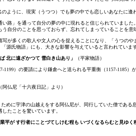
う名のように、現実（うつつ）でも夢の中でも恋しいあなたに逢
通い路」を通って自分の夢の中に現れると信じられていました
もう自分のことを思っておらず、忘れてしまっていることを意
描写が多くの歌人や文人の心を捉えることになり、「うつのや
を描く「源氏物語」にも、大きな影響を与えていると言われていま
ば 北に遠ざかつて 雪白き山あり」
（平家物語）
-1199）の要請により鎌倉へと送られる平重衡（1157-11
（阿仏尼「十六夜日記」より）
向かうために宇津の山越えをする阿仏尼が、同行していた僧であ
遇したことを驚いています。
業平が す行者にことづてしけむ程も いづくなるらむと見ゆく