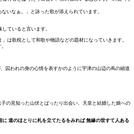
わないなぁ。」と詠った歌が添えられています。
。
味していると言います。
ま」は歌枕として和歌や物語などの題材になっていきます。
す。
85）が、囚われの身の心情を表すかのように宇津の山辺の蔦の細道
る息子の見知った山伏とばったり出会い、天皇と結婚した娘への
程に 道のほとりに札を立てたるをみれば 無緣の世すて人ある