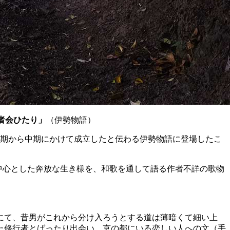
者会ひたり」
（伊勢物語）
初期から中期にかけて成立したと伝わる伊勢物語に登場したこ
愛を中心とした奔放な生き様を、和歌を通して語る作者不詳の歌物
にて、昔男がこれから分け入ろうとする道は薄暗くて細い上
た修行者とばったり出会い、京の都にいる恋しい人への文（手