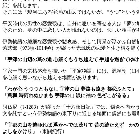
紙）を託します。
そこには「駿河にある宇津の山辺ではないが、“うつ”とい
平安時代の男性の恋愛観は、自分に思いを寄せる人は「夢の
そのため、夢の中に恋しい人が現れないのは、恋しい相手が
伊勢物語の繊細な恋愛観や悲哀感、そして情景が浮かぶ自然
紫式部（973頃-1014頃）が綴った光源氏の恋愛と生き様
「宇津の山辺の蔦の道 心細くもうち越えて 手越を過ぎてゆけ
平家一門の栄枯盛衰を描いた「平家物語」には、源頼朝（1147
を心細く思いながら越える場面があります。
「わが心 うつつともなし 宇津の山 夢路も遠き 都恋ふとて」
「蔦楓 時雨れぬひまも 宇津の山 涙に袖の 色ぞこがるる」
阿仏尼（?-1283）が綴った「十六夜日記」では、鎌倉へ
文を託すという伊勢物語の東下りに通じる場面に偶然にも遭
「宇都の山を越ゆれば 蔦かへでは茂りて 昔の跡たえず かの
よしをかけり」
（東關紀行）