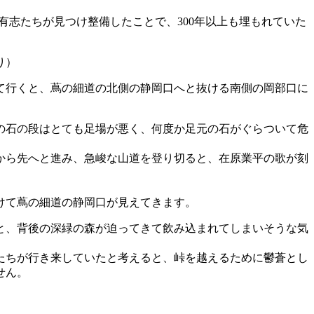
）と有志たちが見つけ整備したことで、300年以上も埋もれていた
り）
て行くと、蔦の細道の北側の静岡口へと抜ける南側の岡部口に
の石の段はとても足場が悪く、何度か足元の石がぐらついて危
から先へと進み、急峻な山道を登り切ると、在原業平の歌が刻
けて蔦の細道の静岡口が見えてきます。
と、背後の深緑の森が迫ってきて飲み込まれてしまいそうな気
たちが行き来していたと考えると、峠を越えるために鬱蒼とし
せん。