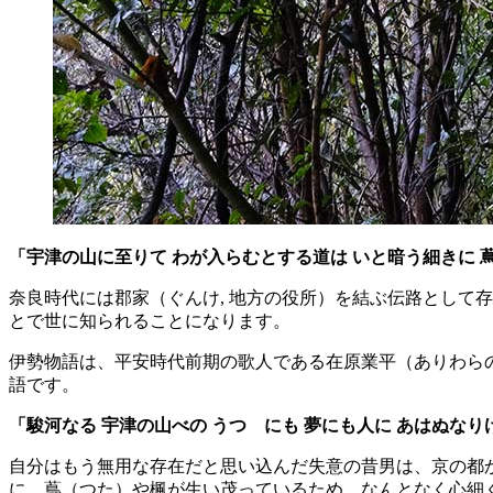
「宇津の山に至りて わが入らむとする道は いと暗う細きに 蔦
奈良時代には郡家（ぐんけ, 地方の役所）を結ぶ伝路として
とで世に知られることになります。
伊勢物語は、平安時代前期の歌人である在原業平（ありわらのな
語です。
「駿河なる 宇津の山べの うつゝにも 夢にも人に あはぬなり
自分はもう無用な存在だと思い込んだ失意の昔男は、京の都
に、蔦（つた）や楓が生い茂っているため、なんとなく心細