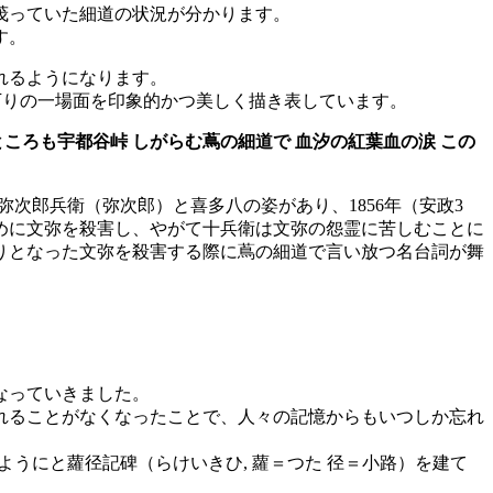
が茂っていた細道の状況が分かります。
す。
れるようになります。
の東下りの一場面を印象的かつ美しく描き表しています。
ころも宇都谷峠 しがらむ蔦の細道で 血汐の紅葉血の涙 この
弥次郎兵衛（弥次郎）と喜多八の姿があり、1856年（安政3
めに文弥を殺害し、やがて十兵衛は文弥の怨霊に苦しむことに
りとなった文弥を殺害する際に蔦の細道で言い放つ名台詞が舞
なっていきました。
れることがなくなったことで、人々の記憶からもいつしか忘れ
いようにと蘿径記碑（らけいきひ, 蘿＝つた 径＝小路）を建て