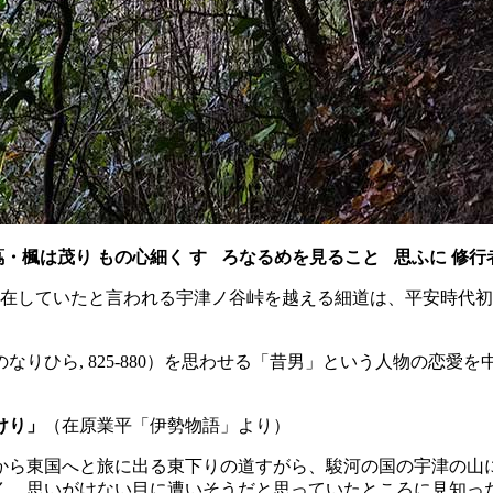
・楓は茂り もの心細く す
ろなるめを見ること
思ふに 修行
ゞ
ゝ
存在していたと言われる宇津ノ谷峠を越える細道は、平安時代
りひら, 825-880）を思わせる「昔男」という人物の恋
けり」
（在原業平「伊勢物語」より）
から東国へと旅に出る東下りの道すがら、駿河の国の宇津の山
く、思いがけない目に遭いそうだと思っていたところに見知っ