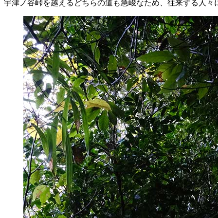
宇津ノ谷峠を越えるどちらの道も急峻なため、往来する人々