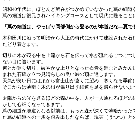
昭和40年代に、ほとんど所在がつかめていなかった蔦の細道を約
蔦の細道は復元されハイキングコースとして現代に甦ること
「蔦の細道は、やっぱり岡部側から登るのが本道だな—夏で
木和田川に沿って明治から大正の時代にかけて建設された石
たどり着きます。
辺りに木が茂る中を上流から石を伝って水が流れるごつごつ
ない目に遭います。
何とか登り切り、緩やかな上りとなった石畳を進むとみかん
まれた石碑が立つ見晴らしの良い峠の頂に達します。
天気が良い日には頂から富士山が遠くに望め、寒くなる季節
そこからは薄暗く木の根が張り出す細道を足を滑らせないよ
太陽からの光を遮るほどの森の中を、人が一人通れるほどの
がして心細くなってきます。
蔦の細道が廃道となる以前は、もっと森が深くて薄暗かった
た蔦の細道への一歩を踏み出したならば、現実（うつつ）と