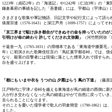
1223年（貞応2年）の「海道記」や1242年（仁治3年）
鎌倉幕府の事績を記した「吾妻鏡」には、宇都山（宇津山）
さまざまな歌集や軍記物語、日記文学や紀行文によって語ら
俵屋宗達（1570-1643）と深江芦舟（1699-1757
「京三界まで駈け歩き都合ができぬその金を持っていたのがこな
引明けが命の終わり 許してくだされ文弥殿」
（河竹黙阿弥「
十返舎一九（1765-1831）の滑稽本である「東海道中膝
年）に初演された歌舞伎狂言の「蔦紅葉宇都谷峠」では、借
なり、殺害の目撃者には現場に落とした煙草入れで揺すられ
台を盛り上げます。
「都にも いまや衣を うつの山 夕霜はらう 蔦の下道」
（藤原
江戸時代に宇津ノ谷峠を越える東海道が蔦の細道の西側に新
人が行き交わなくなった蔦の細道はやがて自然に戻っていき
去られることになります。
そのことを憂いた儒学者で歌人の羽倉簡堂（1790-1862）
ました。