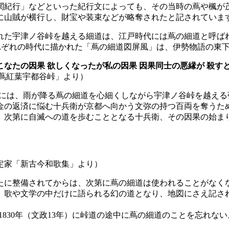
の「東関紀行」などといった紀行文によっても、その当時の蔦や楓
に山賊が横行し、財宝や装束などが略奪されたと記されていま
れた宇津ノ谷峠を越える細道は、江戸時代には蔦の細道と呼ば
）によってそれぞれの時代に描かれた「蔦の細道図屏風」は、伊勢物語
たの因果 欲しくなったが私の因果 因果同士の悪縁が 殺すと
蔦紅葉宇都谷峠」より）
栗毛」には、雨が降る蔦の細道を心細くしながら宇津ノ谷峠を越える
金の返済に悩む十兵衛が京都へ向かう文弥の持つ百両を奪うた
、次第に自滅への道を歩むこととなる十兵衛、その因果の始ま
定家「新古今和歌集」より）
たに整備されてからは、次第に蔦の細道は使われることがなく
、歌や文学の中だけに語られる幻の道となり、地図にさえ記さ
は、1830年（文政13年）に峠道の途中に蔦の細道のことを忘れな