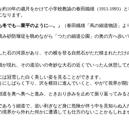
10年の歳月をかけて小学校教諭の春田鐵雄（1911-1993
になります。
も冬でも—業平のように—。」
（春田鐡雄「蔦の細道物語」よ
積み砂防堰堤を眺めながら「つたの細道公園」の奥の方へ歩い
した石の河原があり、その横を登る自然石がただ積まれただけ
畑が現れ、その道沿いの奇妙な大石の近くでいったん休憩して
には冠雪した白く美しい姿を見ることができます。
うにしばらく下り、沢を横目に進んでいくと、やがて視界が開
細道を奥へ奥へと進み、ときおり歩みを止めて振り返ってみる
であろう細道で、追い剥ぎなど身に危険が伴う中を見知らぬ人
の境界から外れた何かに遭遇しても仕方のないことかもしれま