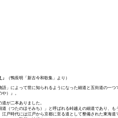
え」
（鴨長明「新古今和歌集」より）
物語」によって世に知られるようになった細道と五街道の一つ
のや）』。
の道が二本ありました。
つたのほそみち）」と呼ばれる峠越えの細道であり、もう一本は豊
、江戸時代には江戸から京都に至る道として整備された東海道