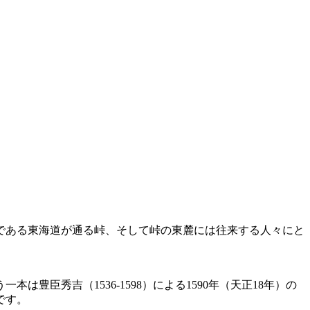
である東海道が通る峠、そして峠の東麓には往来する人々にと
臣秀吉（1536-1598）による1590年（天正18年）の
です。