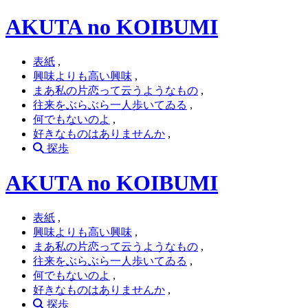
AKUTA no KOIBUMI
表紙
,
興味よりも高い興味
,
まあ私の片恋って云うようなもの
,
往来をぶらぶら一人歩いてゐる
,
何でもないのよ
,
好きなものはありませんか
,
探歩
AKUTA no KOIBUMI
表紙
,
興味よりも高い興味
,
まあ私の片恋って云うようなもの
,
往来をぶらぶら一人歩いてゐる
,
何でもないのよ
,
好きなものはありませんか
,
探歩