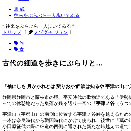
表 紙
往来をぶらぶら一人歩いてゐる
“ 往来をぶらぶら一人歩いてゐる ”
トリップ
〔
ミゾグチ ジュン
〕
旅
食
古代の細道を歩きにぶらりと…
「袖にしも 月かかれとは 契りおかず 涙は知るや 宇津の山ご
静岡県静岡市と藤枝市の境、平安時代の歌物語である「伊勢
っての休憩地だった集落が残る辺り一帯の『
宇津ノ谷
（うつ
宇津山（宇都山）の南側に位置する宇津ノ谷峠を越えるため
一本は奈良時代から戦国時代にかけて使われ、後世に「蔦の細道（
小田原征伐の際に細道の西側に通された新たな峠越えの道で