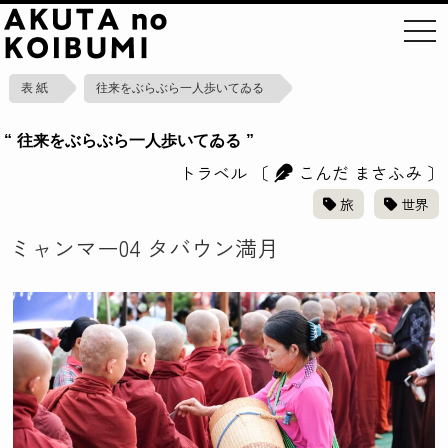
toggl
表 紙
往来をぶらぶら一人歩いてゐる
“ 往来をぶらぶら一人歩いてゐる ”
トラベル
〔
こんだ まさふみ
〕
旅
世界
ミャンマー04 タバウン満月