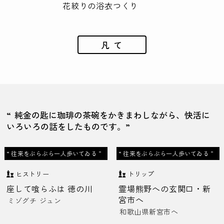
花絞りの浴衣つくり
凡 て
“ 純金の匙に珈琲の茶碗をかきまわしながら、快活に
いろいろの話をしたものです。”
“ 往来をぶらぶら一人歩いてゐる ”
“ 往来をぶらぶら一人歩いてゐる ”
ヒストリー
トリップ
座して喰らふは 徳の川
霊場熊野への玄関口・新
宮市へ
ミゾグチ ジュン
和歌山県新宮市へ