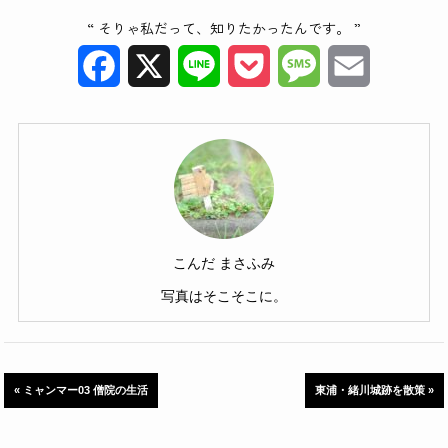
“ そりゃ私だって、知りたかったんです。 ”
Facebook
X
Line
Pocket
Message
Email
こんだ まさふみ
写真はそこそこに。
« ミャンマー03 僧院の生活
東浦・緒川城跡を散策 »