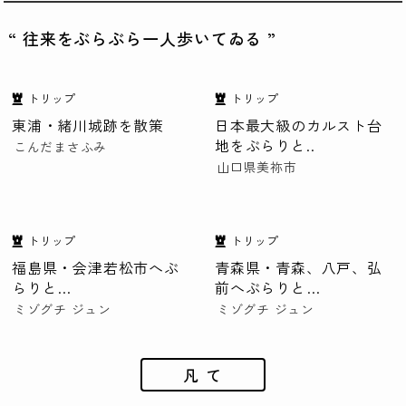
“ 往来をぶらぶら一人歩いてゐる ”
トリップ
トリップ
東浦・緒川城跡を散策
日本最大級のカルスト台
地をぶらりと..
こんだまさふみ
山口県美祢市
トリップ
トリップ
福島県・会津若松市へぶ
青森県・青森、八戸、弘
らりと…
前へぶらりと…
ミゾグチ ジュン
ミゾグチ ジュン
凡 て