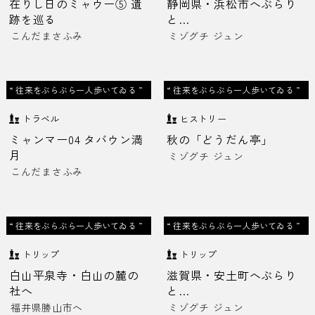
在りし日のミャウー⑤ 遺
静岡県・浜松市へぶらり
跡を巡る
と…
こんだまさふみ
ミゾグチ ジュン
“ 往来をぶらぶら一人歩いてゐる ”
“ 往来をぶらぶら一人歩いてゐる ”
トラベル
ヒストリー
ミャンマー04 タバウン満
秋の「どうだん亭」
月
ミゾグチ ジュン
こんだまさふみ
“ 往来をぶらぶら一人歩いてゐる ”
“ 往来をぶらぶら一人歩いてゐる ”
トリップ
トリップ
白山平泉寺・白山の麓の
滋賀県・安土町へぶらり
社へ
と…
福井県勝山市へ
ミゾグチ ジュン