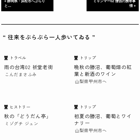
« 静岡県・浜松市へぶらり
ミャンマー02 僧侶の携帯事
と…
情 »
“ 往来をぶらぶら一人歩いてゐる ”
トラベル
トリップ
雨の台湾02 祈堂老街
晩秋の勝沼、葡萄畑の紅
葉と新酒のワイン
こんだまさふみ
山梨県甲州市へ
ヒストリー
トリップ
秋の「どうだん亭」
初夏の勝沼、葡萄とワイ
ナリー
ミゾグチ ジュン
山梨県甲州市へ