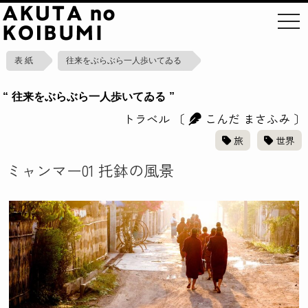
toggl
表 紙
往来をぶらぶら一人歩いてゐる
“ 往来をぶらぶら一人歩いてゐる ”
トラベル
〔
こんだ まさふみ
〕
旅
世界
ミャンマー01 托鉢の風景