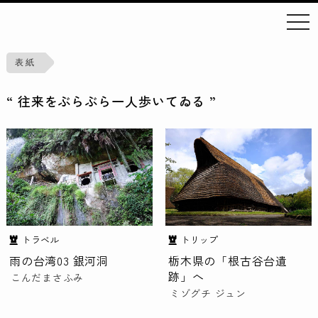
toggl
表 紙
“ 往来をぶらぶら一人歩いてゐる ”
トラベル
トリップ
雨の台湾03 銀河洞
栃木県の「根古谷台遺
跡」へ
こんだまさふみ
ミゾグチ ジュン