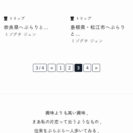
トリップ
トリップ
奈良県へぶらりと…
島根県・松江市へぶらり
と…
ミゾグチ ジュン
ミゾグチ ジュン
3 / 4
«
1
2
3
4
»
興味よりも高い興味
,
まあ私の片恋って云うようなもの
,
往来をぶらぶら一人歩いてゐる
,